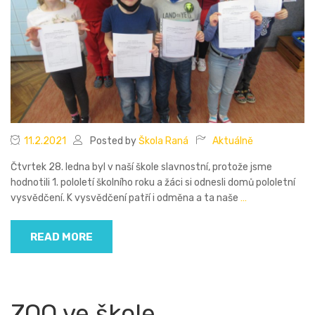
11.2.2021
Posted by
Škola Raná
Aktuálně
Čtvrtek 28. ledna byl v naší škole slavnostní, protože jsme
hodnotili 1. pololetí školního roku a žáci si odnesli domů pololetní
vysvědčení. K vysvědčení patří i odměna a ta naše
…
READ MORE
ZOO ve škole