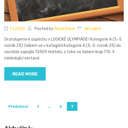
1.1.2020
Posted by
Škola Raná
Aktuálně
Gratulujeme k úspěchu v LOGICKÉ OLYMPIÁDĚ ! Kategorie A (3.-5.
ročník ZŠ) Celkem se v kategórií Kategorie A (3.-5. ročník ZŠ) do
soutěže zapojilo 12509 řešitelů, z toho ve Vašem kraji 715. V
následující sestavě
…
READ MORE
Stránkování
Předchozí
1
…
6
7
příspěvků