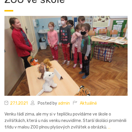
27.1.2021
Posted by
admin
Aktuálně
Venku řádí zima, ale my si v teplíčku povídáme ve škole o
zvířátkách, která u nás venku neuvidíme. Starší školáci proměnili
třídu v malou ZOO plnou plyšových zvířátek a obrázků.
…