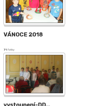
VÁNOCE 2018
71
Fotky
vystoupení-DD
…