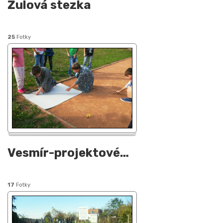
Žulová stezka
25
Fotky
Vesmír-projektové
…
17
Fotky