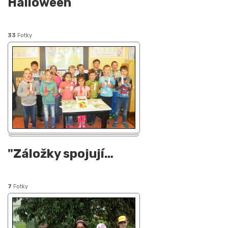
Halloween
33
Fotky
"Záložky spojují
…
7
Fotky