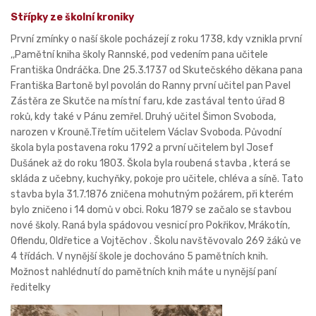
Střípky ze školní kroniky
První zmínky o naší škole pocházejí z roku 1738, kdy vznikla první
,,Pamětní kniha školy Rannské, pod vedením pana učitele
Františka Ondráčka. Dne 25.3.1737 od Skutečského děkana pana
Františka Bartoně byl povolán do Ranny první učitel pan Pavel
Zástěra ze Skutče na místní faru, kde zastával tento úřad 8
roků, kdy také v Pánu zemřel. Druhý učitel Šimon Svoboda,
narozen v Krouně.Třetím učitelem Václav Svoboda. Původní
škola byla postavena roku 1792 a první učitelem byl Josef
Dušánek až do roku 1803. Škola byla roubená stavba , která se
skláda z učebny, kuchyňky, pokoje pro učitele, chléva a síně. Tato
stavba byla 31.7.1876 zničena mohutným požárem, při kterém
bylo zničeno i 14 domů v obci. Roku 1879 se začalo se stavbou
nové školy. Raná byla spádovou vesnicí pro Pokřikov, Mrákotín,
Oflendu, Oldřetice a Vojtěchov . Školu navštěvovalo 269 žáků ve
4 třídách. V nynější škole je dochováno 5 pamětních knih.
Možnost nahlédnutí do pamětních knih máte u nynější paní
ředitelky