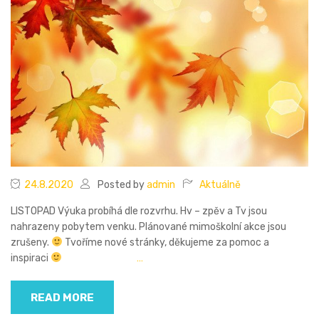
24.8.2020
Posted by
admin
Aktuálně
LISTOPAD Výuka probíhá dle rozvrhu. Hv – zpěv a Tv jsou
nahrazeny pobytem venku. Plánované mimoškolní akce jsou
zrušeny.
Tvoříme nové stránky, děkujeme za pomoc a
inspiraci
…
READ MORE