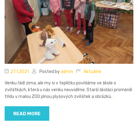
27.1.2021
Posted by
admin
Aktuálně
Venku řádí zima, ale my si v teplíčku povídáme ve škole o
zvířátkách, která u nás venku neuvidíme. Starší školáci proměnili
třídu v malou ZOO plnou plyšových zvířátek a obrázků.
…
READ MORE