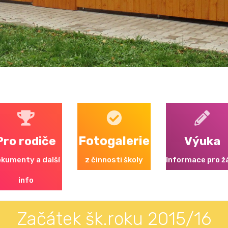
Pro rodiče
Fotogalerie
Výuka
kumenty a další
z činnosti školy
Informace pro ž
info
Začátek šk.roku 2015/16