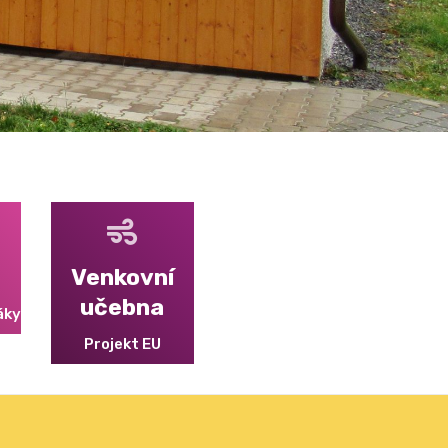
Venkovní
učebna
áky
Projekt EU