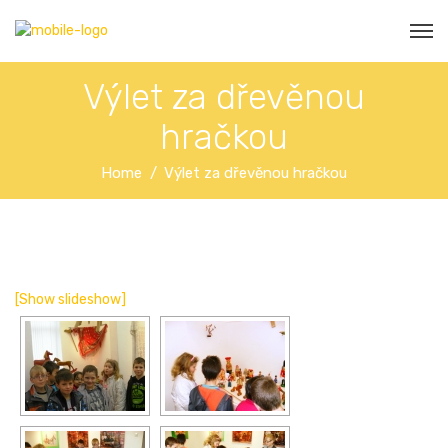
Výlet za dřevěnou
hračkou
Home
Výlet za dřevěnou hračkou
[Show slideshow]