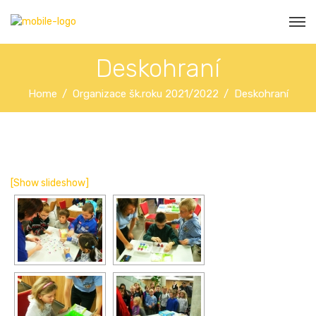
Deskohraní
Home
Organizace šk.roku 2021/2022
Deskohraní
[Show slideshow]