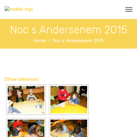
Noc s Andersenem 2015
Home
Noc s Andersenem 2015
[Show slideshow]