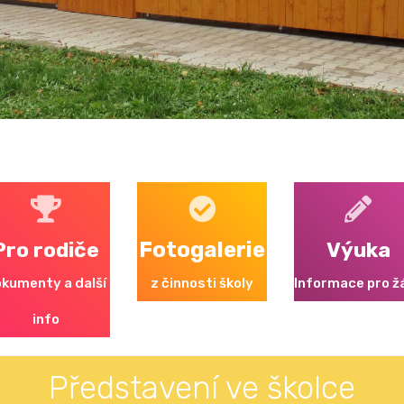
Pro rodiče
Fotogalerie
Výuka
kumenty a další
z činnosti školy
Informace pro ž
info
Představení ve školce