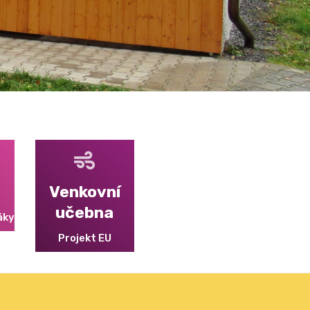
Venkovní
učebna
áky
Projekt EU