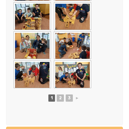
1
2
3
►