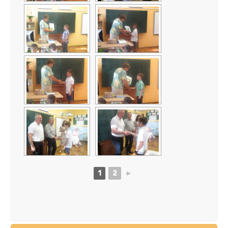
1
2
►