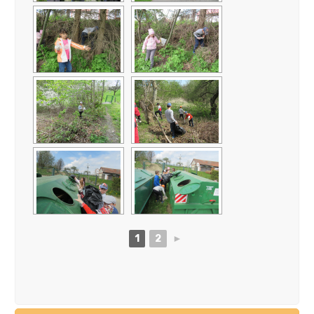
1
2
►