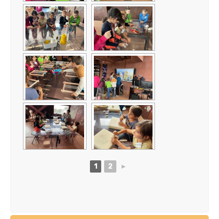
1
2
►