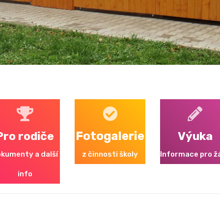
Pro rodiče
Fotogalerie
Výuka
kumenty a další
z činnosti školy
Informace pro ž
info