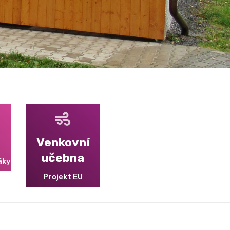
Venkovní
učebna
áky
Projekt EU