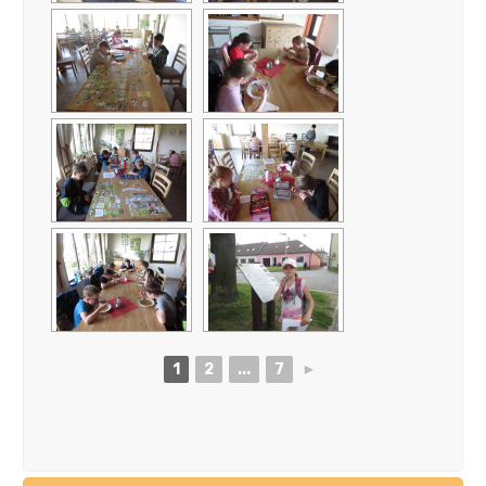
1
2
...
7
►