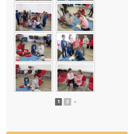
1
2
►