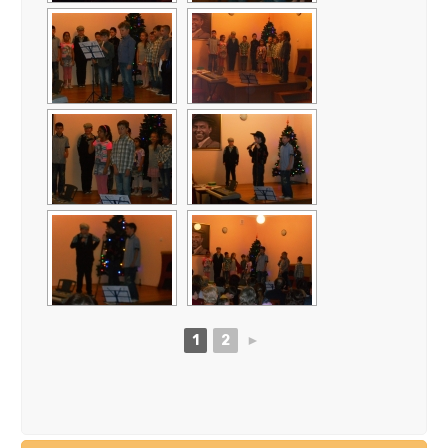
1
2
►