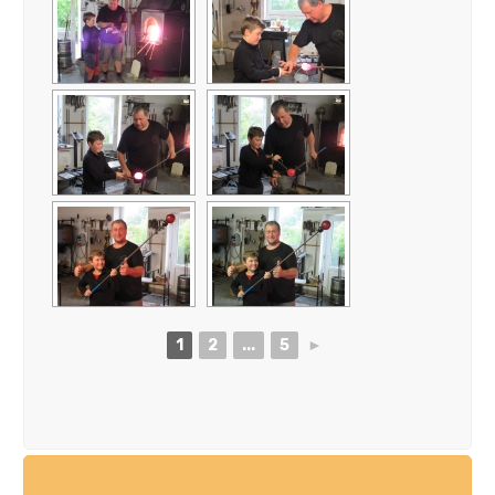
1
2
...
5
►