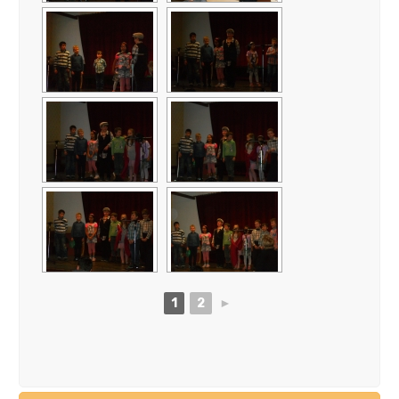
1
2
►