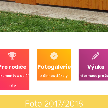
Pro rodiče
Fotogalerie
Výuka
kumenty a další
z činnosti školy
Informace pro ž
info
Foto 2017/2018