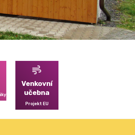
Venkovní
učebna
áky
Projekt EU