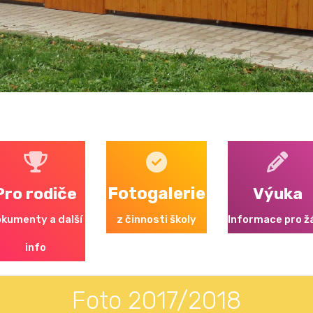
Pro rodiče
Fotogalerie
Výuka
kumenty a další
z činnosti školy
Informace pro ž
info
Foto 2017/2018