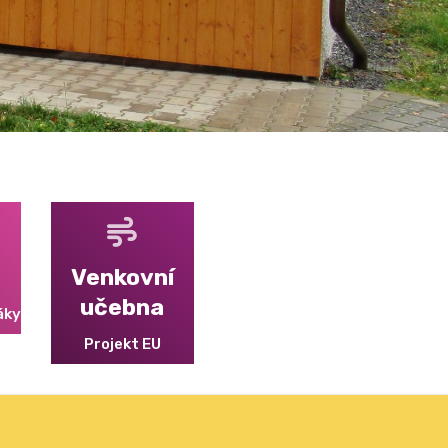
Venkovní
učebna
áky
Projekt EU