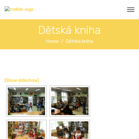
Dětská kniha
Home
Dětská kniha
[Show slideshow]