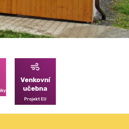
Venkovní
učebna
áky
Projekt EU