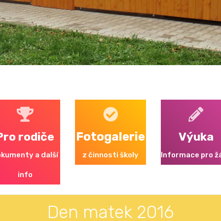
Pro rodiče
Fotogalerie
Výuka
kumenty a další
z činnosti školy
Informace pro ž
info
Den matek 2016