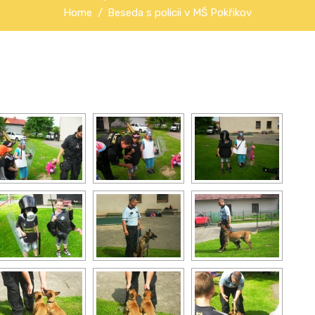
Home
Beseda s policii v MŠ Pokřikov