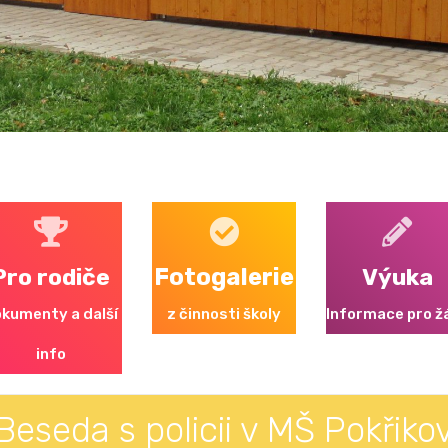
Pro rodiče
Fotogalerie
Výuka
kumenty a další
z činnosti školy
Informace pro ž
info
Beseda s policii v MŠ Pokřiko