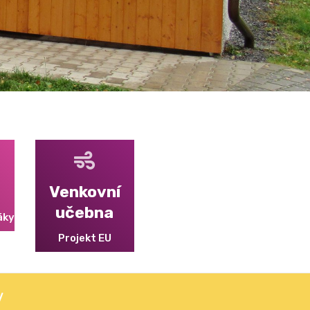
Venkovní
učebna
áky
Projekt EU
v